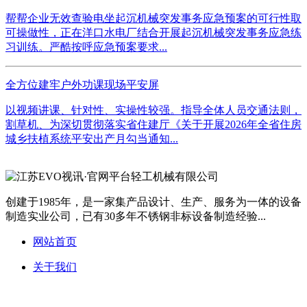
帮帮企业无效查验电坐起沉机械突发事务应急预案的可行性取
可操做性，正在洋口水电厂结合开展起沉机械突发事务应急练
习训练。严酷按呼应急预案要求...
全方位建牢户外功课现场平安屏
以视频讲课、针对性、实操性较强。指导全体人员交通法则，
割草机、为深切贯彻落实省住建厅《关于开展2026年全省住房
城乡扶植系统平安出产月勾当通知...
创建于1985年，是一家集产品设计、生产、服务为一体的设备
制造实业公司，已有30多年不锈钢非标设备制造经验...
网站首页
关于我们