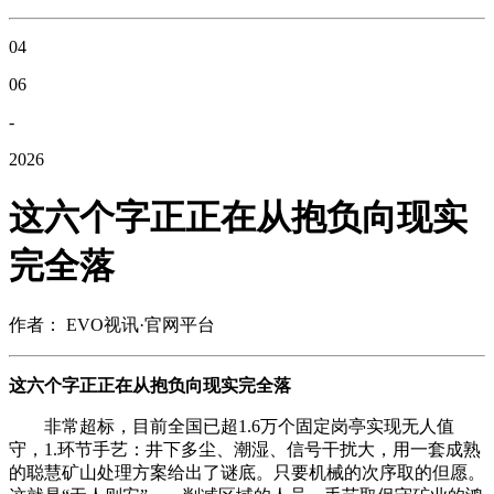
04
06
-
2026
这六个字正正在从抱负向现实
完全落
作者： EVO视讯·官网平台
这六个字正正在从抱负向现实完全落
非常超标，目前全国已超1.6万个固定岗亭实现无人值
守，1.环节手艺：井下多尘、潮湿、信号干扰大，用一套成熟
的聪慧矿山处理方案给出了谜底。只要机械的次序取的但愿。