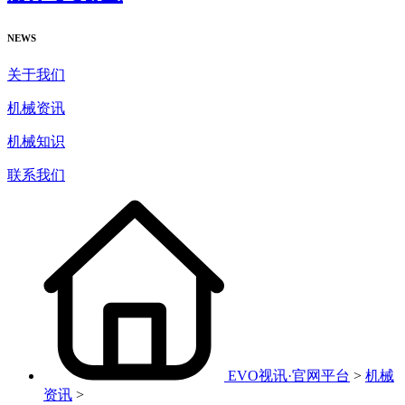
NEWS
关于我们
机械资讯
机械知识
联系我们
EVO视讯·官网平台
>
机械
资讯
>