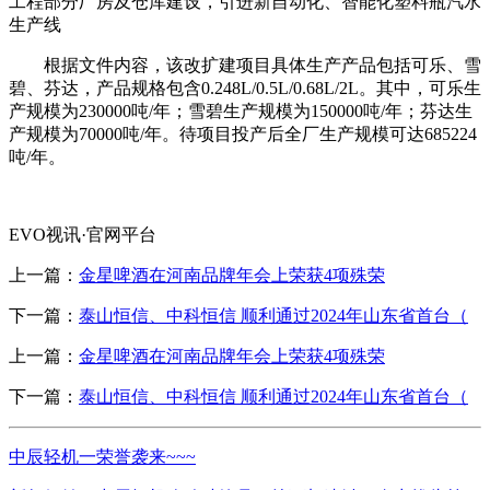
工程部分厂房及仓库建设，引进新自动化、智能化塑料瓶汽水
生产线
根据文件内容，该改扩建项目具体生产产品包括可乐、雪
碧、芬达，产品规格包含0.248L/0.5L/0.68L/2L。其中，可乐生
产规模为230000吨/年；雪碧生产规模为150000吨/年；芬达生
产规模为70000吨/年。待项目投产后全厂生产规模可达685224
吨/年。
EVO视讯·官网平台
上一篇：
金星啤酒在河南品牌年会上荣获4项殊荣
下一篇：
泰山恒信、中科恒信 顺利通过2024年山东省首台（
上一篇：
金星啤酒在河南品牌年会上荣获4项殊荣
下一篇：
泰山恒信、中科恒信 顺利通过2024年山东省首台（
中辰轻机一荣誉袭来~~~