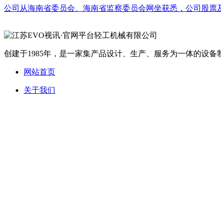
公司从海南省委员会、海南省监察委员会网坐获悉，公司股票及其
创建于1985年，是一家集产品设计、生产、服务为一体的设备制
网站首页
关于我们