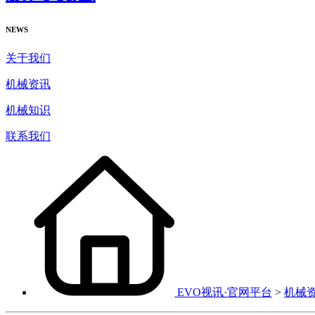
NEWS
关于我们
机械资讯
机械知识
联系我们
EVO视讯·官网平台
>
机械