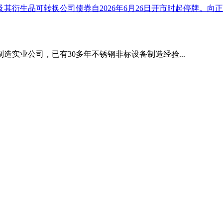
衍生品可转换公司债券自2026年6月26日开市时起停牌。向正式
造实业公司，已有30多年不锈钢非标设备制造经验...