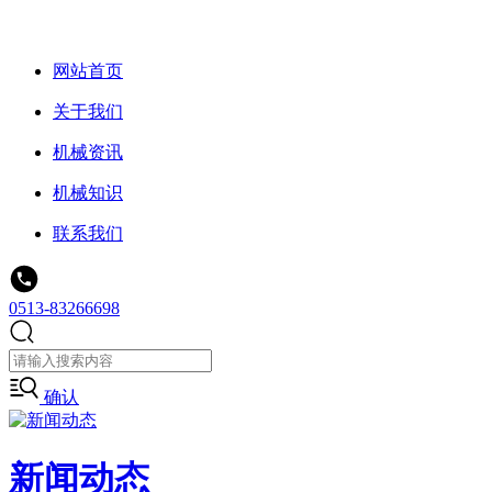
网站首页
关于我们
机械资讯
机械知识
联系我们
0513-83266698
确认
新闻动态