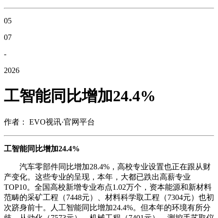
05
07
-
2026
工智能同比增加24.4%
作者： EVO视讯·官网平台
工智能同比增加24.4%
汽车零部件同比增加28.4%，高校专业设置也正在跟从财
产变化。这些专业的呈现，本年，大都已跌出高薪专业
TOP10。全国高校新增专业布点1.02万个，资本能源和新材料
范畴的采矿工程（7448元）、材料科学取工程（7304元）也初
次跻身前十。人工智能同比增加24.4%。但本年的环境有所分
歧。从动化（7573元）、机械工程（7401元）、测控手艺取仪