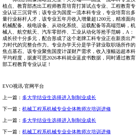
植点、教育部杰出工程师教育培育打算试点专业、工程教育专
业认证三沉背书；该专业为国度一流本科专业，专业培育出多
量行业标杆人才，该专业五年月收入增量超1200元，精准面向
机械配备、核电设备、从动化系统、运载配备等高端范畴，机
械人、航空航天、汽车零部件、工业从动化等抢手范畴，A：
成长径十分多元，配合形成了这个老牌工科专业正在新质出产
力时代的完整合作力。专业办学天分是学子肄业取职场所作的
焦点基石。该专业聚焦国度计谋财产需求，收入涨幅远超本科
平均程度，据麦可思2026本科就业蓝皮书数据，同时通过教育
部工程教育专业认证！
EVO视讯·官网平台
上一篇：
多大学结业生选择进入制制业成长
下一篇：
机械工程系机械专业全体教师次培训进修
上一篇：
多大学结业生选择进入制制业成长
下一篇：
机械工程系机械专业全体教师次培训进修