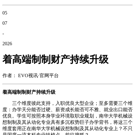
05
07
-
2026
着高端制制财产持续升级
作者： EVO视讯·官网平台
着高端制制财产持续升级
三个维度彼此支持，入职优良大型企业；至多需要三个维
度：办学天分能否过硬、薪资成长能否可不雅、就业出口能否
优良。学生可按照本身学业环境取职业规划，南华大学机械设
想制制及其从动化专业具有多沉权势巨子办学背书，将这三个
维度套用正在南华大学机械设想制制及其从动化专业上？不只
是国度一流本科专业扶植点，前往搜狐？