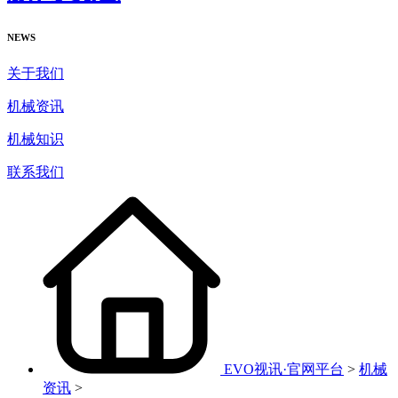
NEWS
关于我们
机械资讯
机械知识
联系我们
EVO视讯·官网平台
>
机械
资讯
>