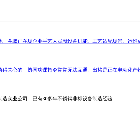
，并取正在场企业手艺人员就设备机能、工艺适配场景、运维成本
得关心的，协同功课指令常常无法互通。出格是正在电动化产物的
造实业公司，已有30多年不锈钢非标设备制造经验...