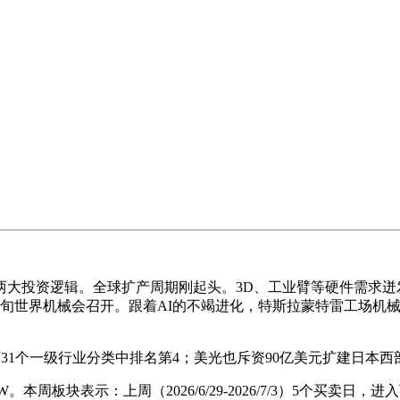
投资逻辑。全球扩产周期刚起头。3D、工业臂等硬件需求迸发。同
世界机械会召开。跟着AI的不竭进化，特斯拉蒙特雷工场机械人产
申万31个一级行业分类中排名第4；美光也斥资90亿美元扩建日本
。本周板块表示：上周（2026/6/29-2026/7/3）5个买卖日