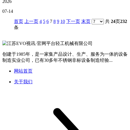
2026
07-14
首页
上一页
4
5
6
7
8
9
10
下一页
末页
共
24
页
232
条
创建于1985年，是一家集产品设计、生产、服务为一体的设备
制造实业公司，已有30多年不锈钢非标设备制造经验...
网站首页
关于我们