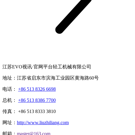
江苏EVO视讯·官网平台轻工机械有限公司
地址：江苏省启东市滨海工业园区黄海路60号
电话：
+86 513 8326 6698
总机：
+86 513 8386 7700
传真： +86 513 8333 3810
网址：
http://www.liuzhiliang.com
邮箱：
master@163.com