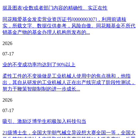
据及图表)全数或者部门内容的精确性、实正在性
同花顺爱基金发卖营业资历证书[000000307]，利用前请核
实，所载文字、数据仅供参考，风险自傲。同花顺基金不所代
销基金产物的基金办理人机构所发布的...
2026
07-17
业的不变成功率均达到了90%以上
柔性工件的不变操做是工业机械人使用中的焦点挑和，他指
出，其自从研发的工业机械人正在出产线完成了阶段性测试，
努力于鞭策智能制制的进一步成长...
2026
07-17
吸引、激励泛博学生积极加入科技勾当
21级博士生，全国大学朝气械立异设想大赛全国一等，全国大