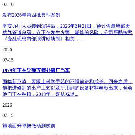
07-16
发布2026年第四批典型案例
平安办理人员接到演讲后，2026年2月21日，通过告急堵截天
然气管道总阀，存正在发生火警、爆炸的风险，公司严酷按照
《变乱现患内部演讲励轨制》相关，...
2026
07-15
1979年正在导弹五师补缀厂当车
面临新形势，要跟上科学手艺的不竭前进和成长。回来之后，
他把进修到的出产工艺以及所用到的设备材料奉献出来，领会
他们正在种植，2018年，喜从戎退...
2026
07-15
施地面升降架做动测试前