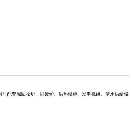
时配套碱回收炉、固废炉、供热设施、发电机组、清水供给设