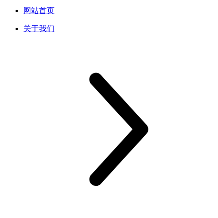
网站首页
关于我们