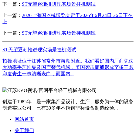
下一篇：
ST无望逐渐推进现实场景挂机测试
上一篇：
2026上海国器械博览会定于2026年6月24日-26日正在
上
下一篇：
ST无望逐渐推进现实场景挂机测试
ST无望逐渐推进现实场景挂机测试
拍摄地址位于江苏省常州市海湖附近。我们看好国内厂商凭仗
大功率手艺堆集及国产替代机缘，美国袭击商船形成至多三名
印度丧生一事清晰表白，而国内...
创建于1985年，是一家集产品设计、生产、服务为一体的设备
制造实业公司，已有30多年不锈钢非标设备制造经验...
网站首页
关于我们