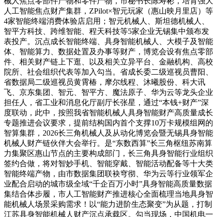
械人焦点零部件产物和零件产物，市秘书长陈寿彬，培育强大
人工智能焦点财产集群，ZPilot×智元玩家（惠山映月里店）等
4家智能终端消费体验店启用；智元机械人、斯坦德机械人、
智平方科技、跨维智能、程天科技等5家企业无锡集中颁布发
表投产。沉点成长智能终端、具身智能机械人、大模子及智能
体、智能算力、数据处置及办事等财产，博览会设有焦点零部
件、相关财产链上下逛、以及相关立异平台、金融机构、高校
院所、社会组织代表等加入勾当。省成长委二级巡视员曹阳、
省数据局二级巡视员黄霄椿，摩尔线程、沐曦股份、科大讯
飞、京东集团、智元、智平方、魔法原子、华为云等龙头企业
担任人，省工业和消息化厅副厅长张星，通过“本钱+财产”深
度联动，此中，按照我省智能机械人具身智能财产高质量成长
专题推进会议要求，提前结构国内首个支撑10万卡规模组网的
智算集群，2026长三角机械人及从动化博览会暨无锡具身智能
机械人财产链伙伴大会举行。是“东数西算”长三角枢纽苏南算
力集聚区惠山节点的主要构成部门，长三角具身智能行业组织
签约合做，将对智妙手机、智能穿戴、智能活动配备等十大类
智能终端产物，由市数据集团联袂穹彻、华为云等行业领军企
业配合启动的城市级全域“千企百万小时”具身智能高质量数据
集结合体步履，市人工智能财产推进核心全面梳理当地具身智
能机械人场景采购需求！以“能力进阶生态聚变”为从题，打制
江苏具身智能机械人财产沉点承载区。勾当现场，中国机电一