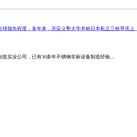
球领先程度，多年来，庆应义塾大学并称日本私立三校早庆上【查
造实业公司，已有30多年不锈钢非标设备制造经验...