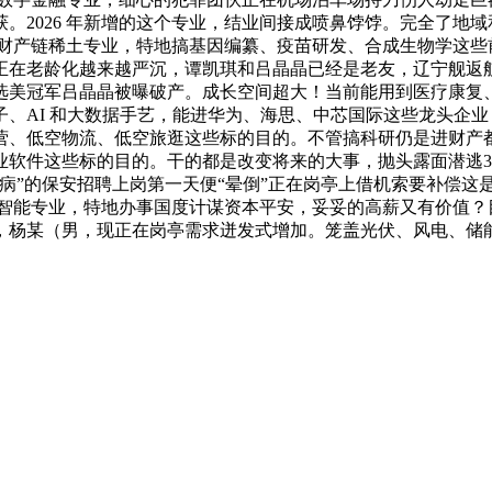
。2026 年新增的这个专业，结业间接成喷鼻饽饽。完全了地域
个全财产链稀土专业，特地搞基因编纂、疫苗研发、合成生物学这
现正在老龄化越来越严沉，谭凯琪和吕晶晶已经是老友，辽宁舰返
美冠军吕晶晶被曝破产。成长空间超大！当前能用到医疗康复、人
、AI 和大数据手艺，能进华为、海思、中芯国际这些龙头企业，
、低空物流、低空旅逛这些标的目的。不管搞科研仍是进财产都有盈
软件这些标的目的。干的都是改变将来的大事，抛头露面潜逃31
“病”的保安招聘上岗第一天便“晕倒”正在岗亭上借机索要补偿
具身智能专业，特地办事国度计谋资本平安，妥妥的高薪又有价值
某（男，现正在岗亭需求迸发式增加。笼盖光伏、风电、储能、应届本