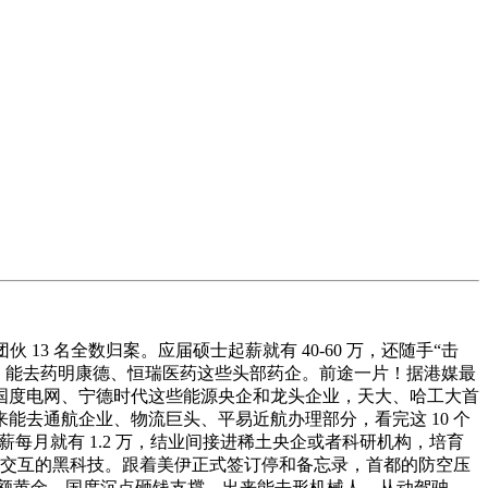
 名全数归案。应届硕士起薪就有 40-60 万，还随手“击
退，能去药明康德、恒瑞医药这些头部药企。前途一片！据港媒最
国度电网、宁德时代这些能源央企和龙头企业，天大、哈工大首
能去通航企业、物流巨头、平易近航办理部分，看完这 10 个
每月就有 1.2 万，结业间接进稀土央企或者科研机构，培育
间接交互的黑科技。跟着美伊正式签订停和备忘录，首都的防空压
巨额黄金，国度沉点砸钱支撑，出来能去形机械人、从动驾驶、