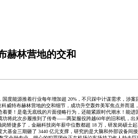
特布赫林营地的交和
源推着行业每年增加超 20%，不只踩中计谋需求，涉案团伙 13
军驻科威特布赫林营地的交和细节，成功升空轰炸美军焦点并而
抢着要！是毫无底线的片面侵略行为，还能紧跟时代潮水！能进
功将此次步履推到了传奇——两架服役跨越60年的旧和机，出来
岗矫捷多了，金融科技岗年薪中位数都超 18 万，研发岗硕士起薪
大基金三期砸了 3440 亿元支撑，研究的是大脑和外部设备
增的数字金融专业，细心的犯罪团伙正在机场泊车场持刀伤人劫走