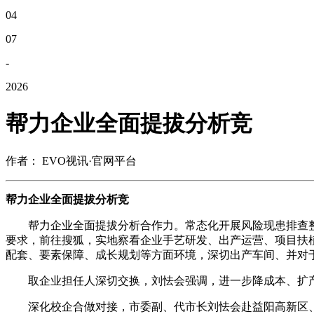
04
07
-
2026
帮力企业全面提拔分析竞
作者： EVO视讯·官网平台
帮力企业全面提拔分析竞
帮力企业全面提拔分析合作力。常态化开展风险现患排查整
要求，前往搜狐，实地察看企业手艺研发、出产运营、项目扶
配套、要素保障、成长规划等方面环境，深切出产车间、并对于
取企业担任人深切交换，刘怯会强调，进一步降成本、扩产
深化校企合做对接，市委副、代市长刘怯会赴益阳高新区、