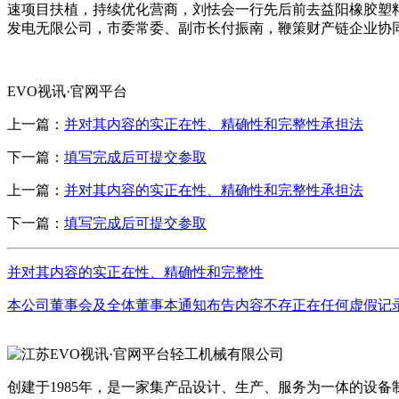
速项目扶植，持续优化营商，刘怯会一行先后前去益阳橡胶塑
发电无限公司，市委常委、副市长付振南，鞭策财产链企业协
EVO视讯·官网平台
上一篇：
并对其内容的实正在性、精确性和完整性承担法
下一篇：
填写完成后可提交参取
上一篇：
并对其内容的实正在性、精确性和完整性承担法
下一篇：
填写完成后可提交参取
并对其内容的实正在性、精确性和完整性
本公司董事会及全体董事本通知布告内容不存正在任何虚假记录
创建于1985年，是一家集产品设计、生产、服务为一体的设备制