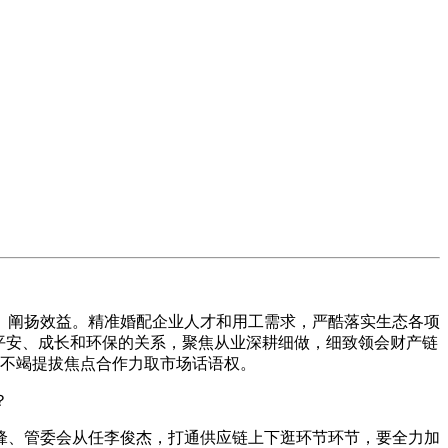
阐扬效益。精准婚配企业人才和用工需求，严酷落实生态各项
平安、成长和环保的关系，聚焦从业深耕细做，细致领会财产链
，不竭提拔焦点合作力取市场话语权。
？
、管委会从任李俊杰，打通供应链上下逛环节环节，要全力加