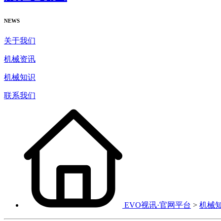
NEWS
关于我们
机械资讯
机械知识
联系我们
EVO视讯·官网平台
>
机械