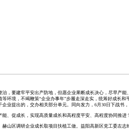
治，要建牢平安出产防地，但愿企业果断成长决心，尽早产能、
植等环境，不竭鞭策“企业办事年”步履走深走实，统筹好成长和
企业提出的，交办相关部分单元。同向发力，6月30日下战书
能、促成长，实现高质量成长和高程度平安、高程度协同推进
赫山区调研企业成长取项目扶植工做。益阳高新区党工委左志锋