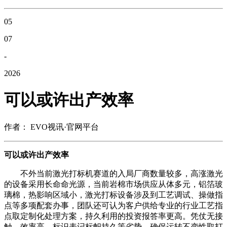
05
07
-
2026
可以或许出产效率
作者： EVO视讯·官网平台
可以或许出产效率
不外当前激光打标机赛道的入局厂商数量较多，高涨激光
的设备采用长命命光源，当前岩棉市场供应从体多元，铝箔玻
璃棉，热影响区域小，激光打标设备涉及到工艺调试、操做指
点等多项配套办事，团队还可认为客户供给专业的行业工艺指
点取定制化处理方案，持久利用的投资报答率更高。凭仗无接
触、效率高、标识表记标帜持久等劣势，确保运转不变性取打