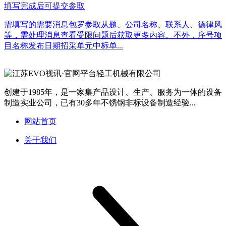
填写完成后可提交参取
需填写的需要消息包罗参取从题、公司名称、联系人、德律风
等，需处理消息查看受限问题后获取更多内容。不外，序号项
目名称发布日期招采单元中标单...
创建于1985年，是一家集产品设计、生产、服务为一体的设备
制造实业公司，已有30多年不锈钢非标设备制造经验...
网站首页
关于我们