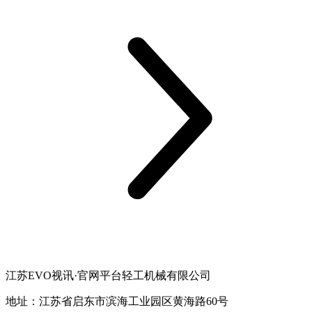
江苏EVO视讯·官网平台轻工机械有限公司
地址：江苏省启东市滨海工业园区黄海路60号