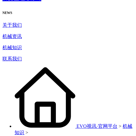
NEWS
关于我们
机械资讯
机械知识
联系我们
EVO视讯·官网平台
>
机械
知识
>