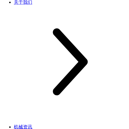
关于我们
机械资讯