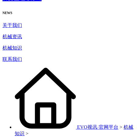
NEWS
关于我们
机械资讯
机械知识
联系我们
EVO视讯·官网平台
>
机械
知识
>