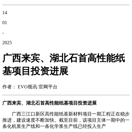
14
01
-
2025
广西来宾、湖北石首高性能纸
基项目投资进展
作者： EVO视讯·官网平台
广西来宾、湖北石首高性能纸基项目投资进展
广西三江口新区高性能纸基新材料项目一期工程正在稳步
推进，建设速度不断加快。截至目前，该项目主体一期中的一
条化机浆生产线和一条化学浆生产线已经投入生产