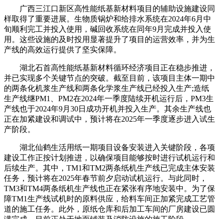
广西三江口新区高性能纸基新材料项目的辅助设施建设同
样取得了重要进展。生物质锅炉和给排水系统在2024年6月中
旬顺利完工并投入使用，碱回收系统在同年9月完成并投入使
用。这些设施的及时投用显著提升了项目的运营效率，并为生
产线的高效运行提供了坚实保障。
湖北石首高性能纸基新材料循环经济项目正在稳步推进，
并已实现多个关键节点的突破。截至目前，该项目主体一期中
的两条化机浆生产线和两条化学浆生产线已经投入生产;造纸
生产线继PM1、PM2在2024年一季度陆续开机运行后，PM3生
产线也于2024年9月30日成功开机并投入生产。其余生产线也
正在加紧建设和调试中，预计将在2025年一季度逐步进入试生
产阶段。
湖北仙鹤生活用纸一期项目设备安装进入关键阶段，各项
建设工作正按计划推进，以确保项目能够按时进行试机运行和
后续生产。其中，TM1和TM2两条纸机生产线已完成主体安装
任务，预计将在2025年春节前夕启动试机运行。与此同时，
TM3和TM4两条纸机生产线也正在紧张有序地安装中。为了保
障TM1生产线试机时的原料供应，给料车间正加紧完成工艺管
道的施工任务。此外，原纸仓库和后加工车间的厂房建设已圆