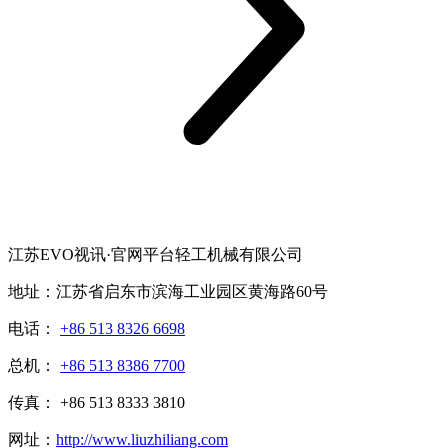
江苏EVO视讯·官网平台轻工机械有限公司
地址：江苏省启东市滨海工业园区黄海路60号
电话：
+86 513 8326 6698
总机：
+86 513 8386 7700
传真： +86 513 8333 3810
网址：
http://www.liuzhiliang.com