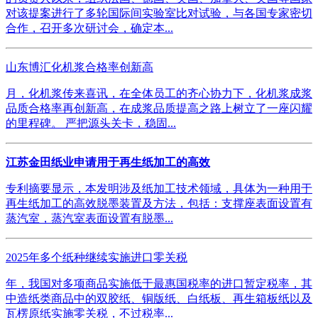
对该提案进行了多轮国际间实验室比对试验，与各国专家密切
合作，召开多次研讨会，确定本...
山东博汇化机浆合格率创新高
月，化机浆传来喜讯，在全体员工的齐心协力下，化机浆成浆
品质合格率再创新高，在成浆品质提高之路上树立了一座闪耀
的里程碑。 严把源头关卡，稳固...
江苏金田纸业申请用于再生纸加工的高效
专利摘要显示，本发明涉及纸加工技术领域，具体为一种用于
再生纸加工的高效脱墨装置及方法，包括：支撑座表面设置有
蒸汽室，蒸汽室表面设置有脱墨...
2025年多个纸种继续实施进口零关税
年，我国对多项商品实施低于最惠国税率的进口暂定税率，其
中造纸类商品中的双胶纸、铜版纸、白纸板、再生箱板纸以及
瓦楞原纸实施零关税，不过税率...