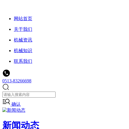
网站首页
关于我们
机械资讯
机械知识
联系我们
0513-83266698
确认
新闻动态