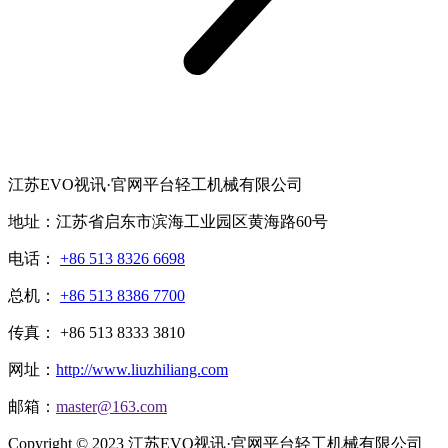
江苏EVO视讯·官网平台轻工机械有限公司
地址：江苏省启东市滨海工业园区黄海路60号
电话：
+86 513 8326 6698
总机：
+86 513 8386 7700
传真： +86 513 8333 3810
网址：
http://www.liuzhiliang.com
邮箱：
master@163.com
Copyright © 2023 江苏EVO视讯·官网平台轻工机械有限公司