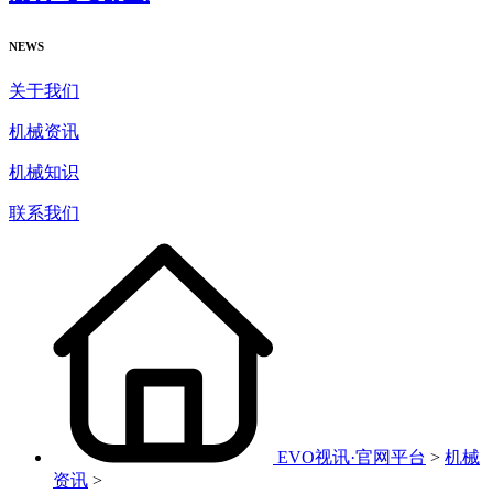
NEWS
关于我们
机械资讯
机械知识
联系我们
EVO视讯·官网平台
>
机械
资讯
>