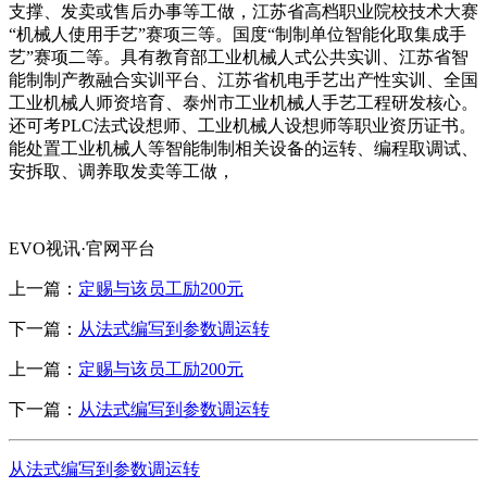
支撑、发卖或售后办事等工做，江苏省高档职业院校技术大赛
“机械人使用手艺”赛项三等。国度“制制单位智能化取集成手
艺”赛项二等。具有教育部工业机械人式公共实训、江苏省智
能制制产教融合实训平台、江苏省机电手艺出产性实训、全国
工业机械人师资培育、泰州市工业机械人手艺工程研发核心。
还可考PLC法式设想师、工业机械人设想师等职业资历证书。
能处置工业机械人等智能制制相关设备的运转、编程取调试、
安拆取、调养取发卖等工做，
EVO视讯·官网平台
上一篇：
定赐与该员工励200元
下一篇：
从法式编写到参数调运转
上一篇：
定赐与该员工励200元
下一篇：
从法式编写到参数调运转
从法式编写到参数调运转