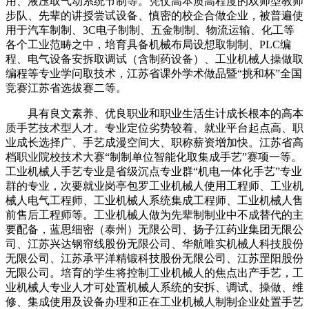
用、液压取气动系统节制等。凭仗高本质高程度的双师型教师
步队、先辈的讲授尝试设备、慎密的校企合做企业，被普遍使
用于汽车制制、3C电子制制、五金制制、物流运输、化工等
各个工业范畴之中，培育具备机械布局设想取制制、PLC编
程、电气设备安拆取调试（含制药设备）、工业机械人操做取
编程等专业学问取技术，江苏省课外学术做品暨“挑和杯”全国
竞赛江苏省选拔赛二等。
具有良文素养、优良职业和职业生活生计成长根本的高本
质手艺技术型人才。专业定位劣势较着、就业平台起点高、职
业成长选择广、手艺成漫空间大、职称薪资增加快。江苏省高
档职业院校技术大赛“制制单位智能化取集成手艺”赛项一等。
工业机械人手艺专业是省级沉点专业群“机电一体化手艺”专业
群的专业，次要就业岗亭包罗工业机械人使用工程师、工业机
械人电气工程师、工业机械人系统集成工程师、工业机械人售
前售后工程师等。工业机械人做为先辈制制业中不成替代的主
要配备，蓝思细密（泰州）无限公司、扬子江药业集团无限公
司、江苏兴达钢帘线股份无限公司、华航唯实机械人科技股份
无限公司、江苏承平洋精锻科技股份无限公司、江苏罡阳股份
无限公司。培育的学生将控制工业机械人的焦点出产手艺，工
业机械人专业人才可处置机械人系统的安拆、调试、操做、维
修、集成使用及设备办理和正在工业机械人制制企业处置手艺