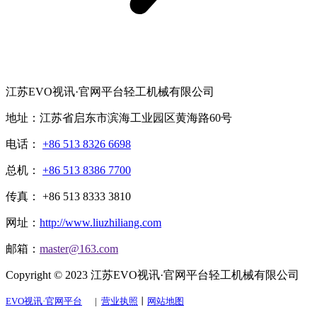
江苏EVO视讯·官网平台轻工机械有限公司
地址：江苏省启东市滨海工业园区黄海路60号
电话：
+86 513 8326 6698
总机：
+86 513 8386 7700
传真： +86 513 8333 3810
网址：
http://www.liuzhiliang.com
邮箱：
master@163.com
Copyright © 2023 江苏EVO视讯·官网平台轻工机械有限公司
EVO视讯·官网平台
|
营业执照
丨
网站地图