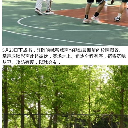
5月23日下战书，阵阵呐喊帮威声勾勒出最新鲜的校园图景。
掌声取喝彩声此起彼伏，赛场之上。角逐全程有序，宿将沉稳
从容、攻防有度，以球会友，