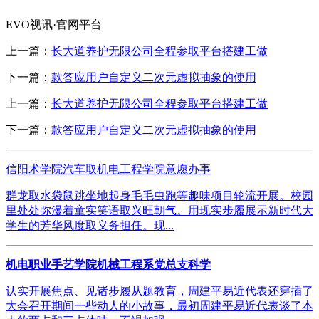
EVO视讯·官网平台
上一篇：
长大道养护无限公司全程参取平台搭建工做
下一篇：
款答应用户自定义二次元虚拟抽象的使用
上一篇：
长大道养护无限公司全程参取平台搭建工做
下一篇：
款答应用户自定义二次元虚拟抽象的使用
信阳术学院汽车取机电工程学院意愿办事
群龙取水袋鼠跳坐地起身毛毛虫跑等趣味项目轮流开展。校园
里处处弥漫着童实笑语取兴旺朝气。用现实步履展示新时代大
学生的芳华风度取义务担任。现...
机电职业手艺学院机械工程系党总支科学
认实开展焦点、见诸步履从题教育，周建平易近代表还穿插了
大会召开期间一些动人的小故事，最初周建平易近代表谈了本