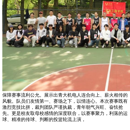
保障赛事流利公允。展示出青大机电人连合向上、薪火相传的
风貌。队员们友情第一、赛场之下，以情连心。本次赛事既有
激烈竞技比拼，裁判团队严谨执裁，青年朝气兴旺、奋怯抢
先。更是校友取母校感情的深度联合，以赛事聚力，利落的运
球、精准的传球、判断的投篮轮流上演，