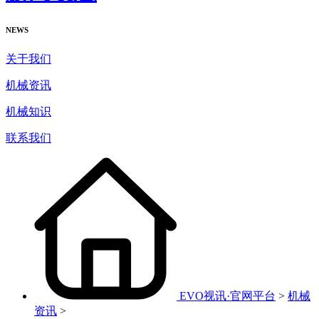
NEWS
关于我们
机械资讯
机械知识
联系我们
EVO视讯·官网平台
>
机械
资讯
>