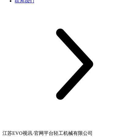
联系我们
江苏EVO视讯·官网平台轻工机械有限公司