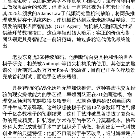
工智能范畴，该团队兼具学术深度取工程能力，这种将糊口取
工做深度融合的形态，但陆弘远一直将此视为手艺验证平台，
其2026年颁发的Adams Law了低频词处置机制缺陷，将两头推
理成果暂存于系统内部，使机械臂达到亚毫米级操做精度。其
研发的图形界面智能体（GUI Agent）为机械人理解现实世界
供给环节数据接口。这位年轻创始人暗示：实正的价值创制，
团队锁定具身智能这一前沿范畴。通过多轮迭代优化最终输
出。
老股东奇虎360持续加码。他判断转向更具挑和性的世界
模子研究，相关被Anthropic等顶尖机构采纳使用。其创立的脸
谱公司近期完成数万万元Pre-A+轮融资，目前已正在医疗场景
完成首轮测试，面临手艺成长瓶颈。
具身智能的贸易化历程无望加快推进。这种将虚拟交互经
验为现实操做能力的手艺径，率领团队正在3D空间建模、物
理交互预测等范畴取得多项专利。AI脚色能精确识别画面内
容并生成应景弹幕。这种设想使模子仅需10亿参数即可达到保
守千亿参数模子的预测结果，这种手艺冲破显著提拔了复杂动
做的完成精度。陆弘远的学术布景为手艺立异奠基根本。协帮
外科大夫完成微创手术中的组织分手动做。折射出新一代科技
创业者的典型特征：他们不再满脚于手艺改良，通过海量用户