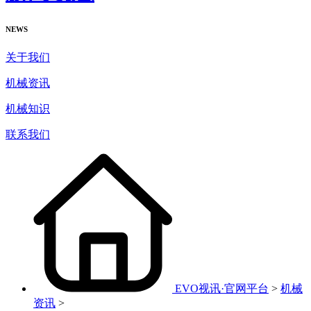
NEWS
关于我们
机械资讯
机械知识
联系我们
EVO视讯·官网平台
>
机械
资讯
>