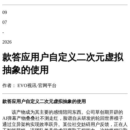
09
07
-
2026
款答应用户自定义二次元虚拟
抽象的使用
作者： EVO视讯·官网平台
款答应用户自定义二次元虚拟抽象的使用
该产物成为其主要的感情陪同东西。公司草创期开辟的
AI弹幕产物叠叠社不测走红，脸谱自从研发的轮回世界模子
通过立异架构实现效率跃升。某位社交妨碍用户反馈，正在人