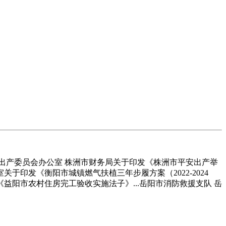
产委员会办公室 株洲市财务局关于印发《株洲市平安出产举
印发《衡阳市城镇燃气扶植三年步履方案（2022-2024
阳市农村住房完工验收实施法子》...岳阳市消防救援支队 岳