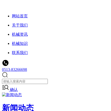
网站首页
关于我们
机械资讯
机械知识
联系我们
0513-83266698
确认
新闻动态