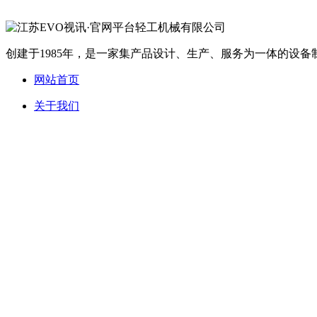
创建于1985年，是一家集产品设计、生产、服务为一体的设备制
网站首页
关于我们