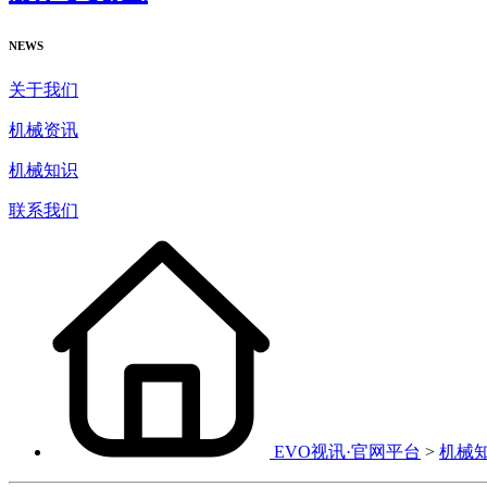
NEWS
关于我们
机械资讯
机械知识
联系我们
EVO视讯·官网平台
>
机械