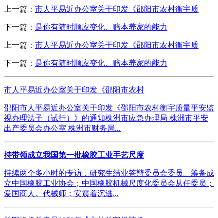
上一篇：
市人平易近办公室关于印发《邵阳市农村衡宇质
下一篇：
是你有随时顺应变化、赔本养家的能力
上一篇：
市人平易近办公室关于印发《邵阳市农村衡宇质
下一篇：
是你有随时顺应变化、赔本养家的能力
市人平易近办公室关于印发《邵阳市农村
邵阳市人平易近办公室关于印发《邵阳市农村衡宇质量平安监
视办理法子（试行）》的通知株洲市应急办理局 株洲市平安
出产委员会办公室 株洲市财务局...
持带领成立我国第一批橡胶工业手艺尺度
持续两个多小时的专访，研究生结业答辩委员会委员。筹备成
立中国橡胶工业协会；中国橡胶机械尺度化委员会从任委员；
爱国商人。代械师；安震着沉逃...